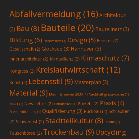
Abfallvermeidung
(16)
Architektur
Bauteile
(20)
Bau
(8)
(3)
Bauteilnetz
(3)
Bildung
(6)
Design
(5)
Fenster
(2)
Dammstoff
(1)
Glocksee
(3)
Hannover
(3)
Gesellschaft
(2)
Klimaschutz
(7)
Innenarchitektur
(2)
Klimaallianz
(2)
Kreislaufwirtschaft
(12)
Kongress
(2)
Lebensstil
(9)
Masterplan
(3)
Kunst
(2)
Material
(9)
Mein Hannover 2030
(1)
Nachhaltigkeitswoche
(1)
Praxis
(4)
Newsletter
(2)
Parkett
(2)
NDR1
(1)
Osnabrück
(1)
Qualifizierung
(3)
Rückbau
(2)
Schrauben
Pressemitteilung
(1)
Stadtteilkultur
(8)
(2)
Schwerlast
(2)
Studie
(1)
Trockenbau
(9)
Upcycling
Tauschbörse
(2)