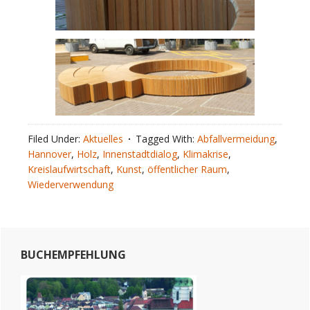
Filed Under:
Aktuelles
Tagged With:
Abfallvermeidung
,
Hannover
,
Holz
,
Innenstadtdialog
,
Klimakrise
,
Kreislaufwirtschaft
,
Kunst
,
öffentlicher Raum
,
Wiederverwendung
Primary
BUCHEMPFEHLUNG
Sidebar