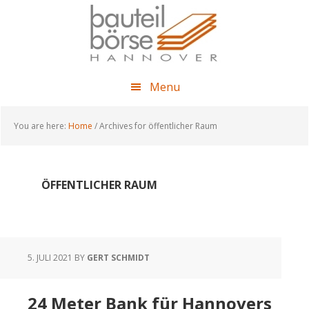
Skip
Skip
Skip
to
to
to
main
primary
footer
content
sidebar
Menu
You are here:
Home
/
Archives for öffentlicher Raum
ÖFFENTLICHER RAUM
5. JULI 2021
BY
GERT SCHMIDT
24 Meter Bank für Hannovers