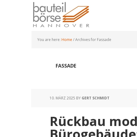
Skip
Skip
Skip
to
to
to
main
primary
footer
content
sidebar
You are here:
Home
/
Archives for Fassade
FASSADE
10. MÄRZ 2025
BY
GERT SCHMIDT
Rückbau mod
Bürogebäude: