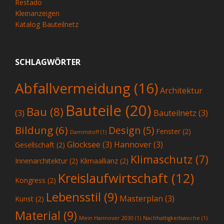
Restado
Kleinanzeigen
Katalog Bauteilnetz
SCHLAGWÖRTER
Abfallvermeidung
(16)
Architektur
Bauteile
(20)
Bau
(8)
(3)
Bauteilnetz
(3)
Bildung
(6)
Design
(5)
Fenster
(2)
Dammstoff
(1)
Glocksee
(3)
Hannover
(3)
Gesellschaft
(2)
Klimaschutz
(7)
Innenarchitektur
(2)
Klimaallianz
(2)
Kreislaufwirtschaft
(12)
Kongress
(2)
Lebensstil
(9)
Masterplan
(3)
Kunst
(2)
Material
(9)
Mein Hannover 2030
(1)
Nachhaltigkeitswoche
(1)