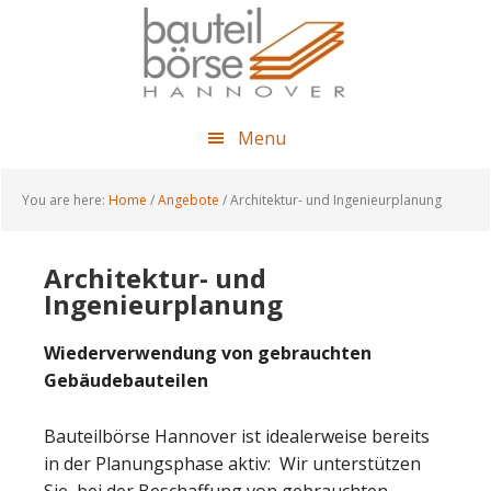
Skip
Skip
Skip
to
to
to
main
primary
footer
content
sidebar
Menu
You are here:
Home
/
Angebote
/
Architektur- und Ingenieurplanung
Architektur- und
Ingenieurplanung
Wiederverwendung von gebrauchten
Gebäudebauteilen
Bauteilbörse Hannover ist idealerweise bereits
in der Planungsphase aktiv: Wir unterstützen