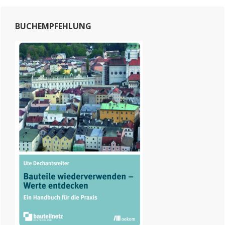
Primary
BUCHEMPFEHLUNG
Sidebar