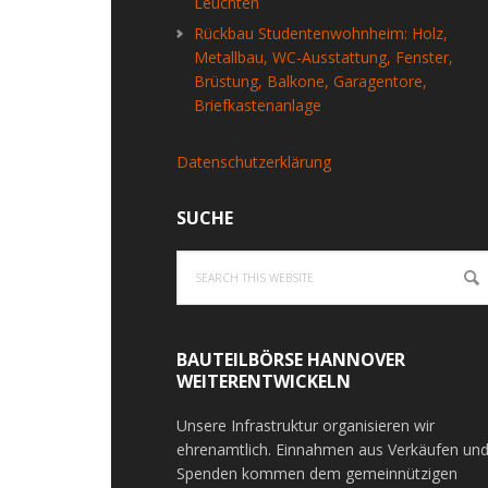
Leuchten
Rückbau Studentenwohnheim: Holz,
Metallbau, WC-Ausstattung, Fenster,
Brüstung, Balkone, Garagentore,
Briefkastenanlage
Datenschutzerklärung
SUCHE
Search
this
website
BAUTEILBÖRSE HANNOVER
WEITERENTWICKELN
Unsere Infrastruktur organisieren wir
ehrenamtlich. Einnahmen aus Verkäufen un
Spenden kommen dem gemeinnützigen