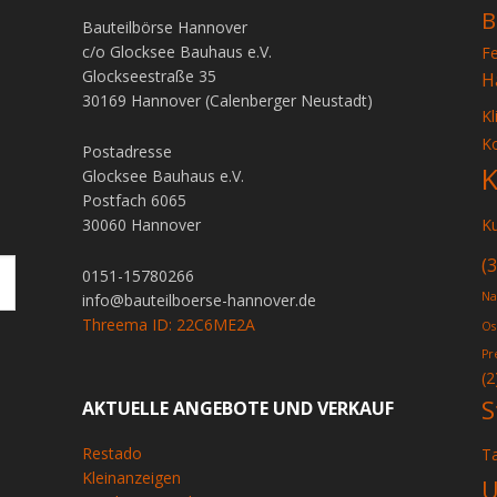
B
Bauteilbörse Hannover
c/o Glocksee Bauhaus e.V.
F
Glockseestraße 35
H
30169 Hannover (Calenberger Neustadt)
Kl
K
Postadresse
K
Glocksee Bauhaus e.V.
Postfach 6065
30060 Hannover
K
(3
0151-15780266
Na
info@bauteilboerse-hannover.de
Threema ID: 22C6ME2A
Os
Pr
(2
S
AKTUELLE ANGEBOTE UND VERKAUF
Restado
T
d
Kleinanzeigen
U