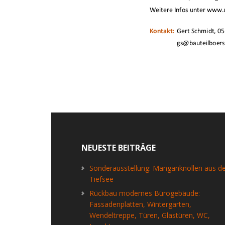
Footer
NEUESTE BEITRÄGE
Sonderausstellung: Manganknollen aus d
Tiefsee
Rückbau modernes Bürogebäude:
Fassadenplatten, Wintergarten,
Wendeltreppe, Türen, Glastüren, WC,