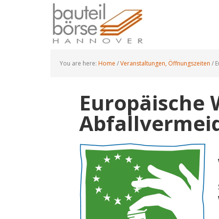
Skip
Skip
Skip
to
to
to
main
primary
footer
content
sidebar
You are here:
Home
/
Veranstaltungen, Öffnungszeiten
/
E
Europäische 
Abfallvermei