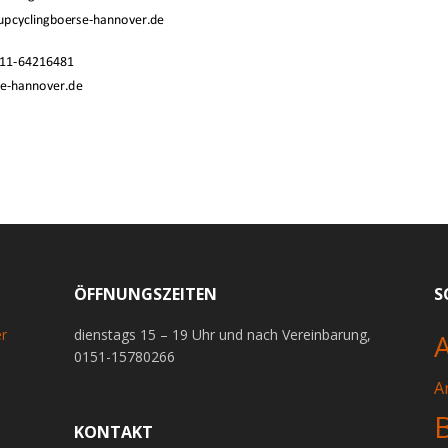
ÖFFNUNGSZEITEN
S
er
dienstags 15 – 19 Uhr und nach Vereinbarung,
0151-15780266
A
KONTAKT