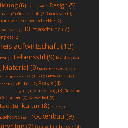
ildung
(6)
Design
(5)
Dammstoff
(1)
Glocksee
(3)
enster
(2)
Gesellschaft
(2)
annover
(3)
Innenarchitektur
(2)
Klimaschutz
(7)
imaallianz
(2)
ongress
(2)
reislaufwirtschaft
(12)
Lebensstil
(9)
Masterplan
unst
(2)
Material
(9)
)
Mein Hannover 2030
(1)
Newsletter
(2)
chhaltigkeitswoche
(1)
NDR1
(1)
Praxis
(4)
Parkett
(2)
nabrück
(1)
Qualifizierung
(3)
Rückbau
essemitteilung
(1)
)
Schrauben
(2)
Schwerlast
(2)
tadtteilkultur
(8)
Studie
(1)
Trockenbau
(9)
auschbörse
(2)
pcycling
(7)
Upcyclingbörse
(4)