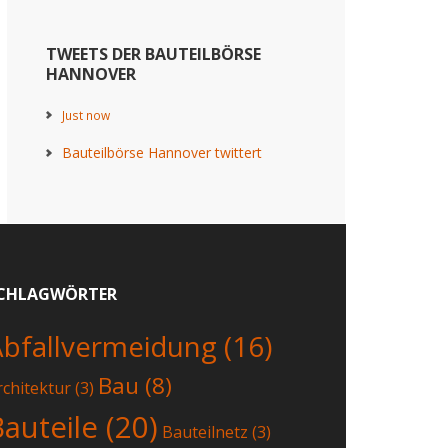
TWEETS DER BAUTEILBÖRSE
HANNOVER
Just now
Bauteilbörse Hannover twittert
CHLAGWÖRTER
Abfallvermeidung
(16)
Bau
(8)
rchitektur
(3)
Bauteile
(20)
Bauteilnetz
(3)