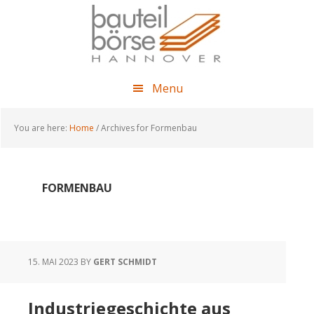
Skip
Skip
Skip
to
to
to
main
primary
footer
content
sidebar
Menu
You are here:
Home
/
Archives for Formenbau
FORMENBAU
15. MAI 2023
BY
GERT SCHMIDT
Industriegeschichte aus