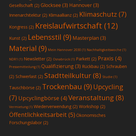
Glocksee
(3)
Hannover
(3)
Gesellschaft
(2)
Klimaschutz
(7)
Innenarchitektur
(2)
Klimaallianz
(2)
Kreislaufwirtschaft
(12)
Kongress
(2)
Lebensstil
(9)
Masterplan
(3)
Kunst
(2)
Material
(9)
Mein Hannover 2030
(1)
Nachhaltigkeitswoche
(1)
Praxis
(4)
Newsletter
(2)
Parkett
(2)
NDR1
(1)
Osnabrück
(1)
Qualifizierung
(3)
Rückbau
(2)
Schrauben
Pressemitteilung
(1)
Stadtteilkultur
(8)
(2)
Schwerlast
(2)
Studie
(1)
Trockenbau
(9)
Upcycling
Tauschbörse
(2)
Veranstaltung
(8)
(7)
Upcyclingbörse
(4)
Wiederverwendung
(2)
Workshop
(2)
Vermietung
(1)
Öffentlichkeitsarbeit
(5)
Ökonomisches
Forschungslabor
(2)