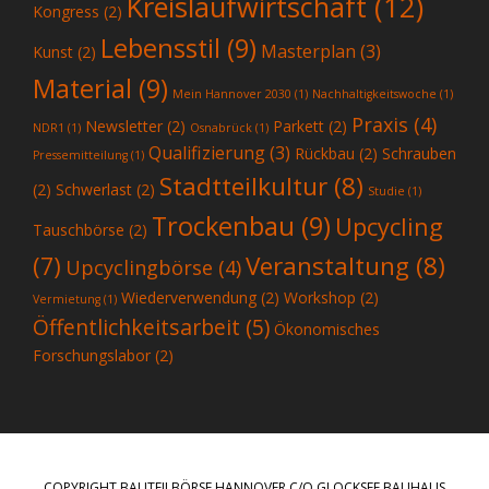
Kreislaufwirtschaft
(12)
Kongress
(2)
Lebensstil
(9)
Masterplan
(3)
Kunst
(2)
Material
(9)
Mein Hannover 2030
(1)
Nachhaltigkeitswoche
(1)
Praxis
(4)
Newsletter
(2)
Parkett
(2)
NDR1
(1)
Osnabrück
(1)
Qualifizierung
(3)
Rückbau
(2)
Schrauben
Pressemitteilung
(1)
Stadtteilkultur
(8)
(2)
Schwerlast
(2)
Studie
(1)
Trockenbau
(9)
Upcycling
Tauschbörse
(2)
Veranstaltung
(8)
(7)
Upcyclingbörse
(4)
Wiederverwendung
(2)
Workshop
(2)
Vermietung
(1)
Öffentlichkeitsarbeit
(5)
Ökonomisches
Forschungslabor
(2)
COPYRIGHT BAUTEILBÖRSE HANNOVER C/O GLOCKSEE BAUHAUS