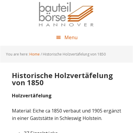
Skip
Skip
Skip
to
to
to
main
primary
footer
content
sidebar
Menu
You are here:
Home
/
Historische Holzvertäfelung von 1850
Historische Holzvertäfelung
von 1850
Holzvertäfelung
Material: Eiche ca 1850 verbaut und 1905 ergänzt
in einer Gaststätte in Schleswig Holstein.