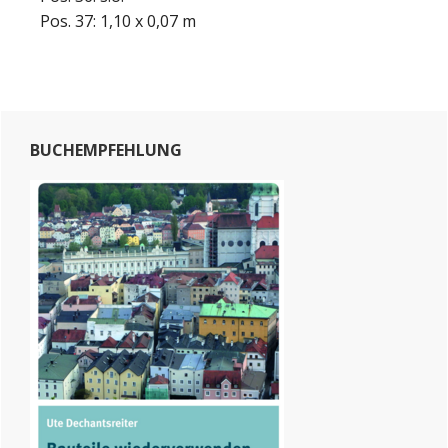
Pos. 37: 1,10 x 0,07 m
Primary
BUCHEMPFEHLUNG
Sidebar